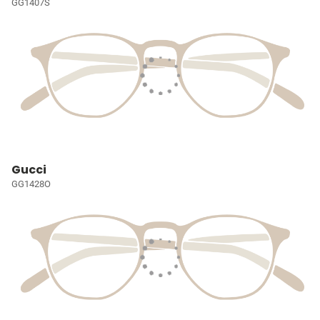
GG1407S
Gucci
GG1428O