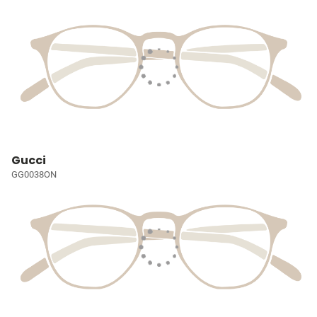
Gucci
GG0038ON