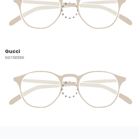
Gucci
GG1505SK