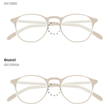
GG1285O
Gucci
GG1293OA