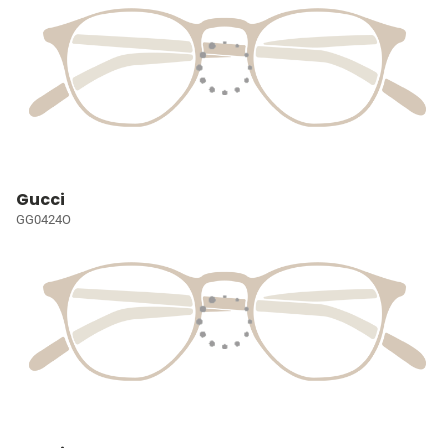
Gucci
GG0424O